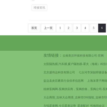
维修资讯
首页
上一页
1
2
3
4
5
6
友情链接：
云南美沃环保科技有限公司-官网
太阳隔热膜,汽车膜,窗户隔热膜-霍夫（海南）科技有
北京盛伟达科技有限公司
七台河市深副焊接设
盐边县炎百磨具行业供求信息网
上海沫霄子网
桂林泵阀网-泵阀供应商，泵阀价格，泵阀公司-泵
大众商情_吉林大众商情_吉林市DM报纸_吉林市
方悦星座网-今日星座运势_星座配对_性格和命运