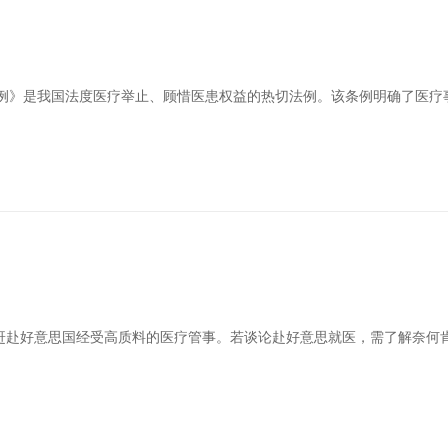
理条例》是我国法度医疗举止、顾惜医患权益的热切法例。该条例明确了医
赴好意思国经受高质料的医疗管事。若谈论赴好意思就医，需了解奈何肯求