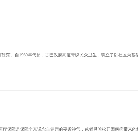
殊荣。自1960年代起，古巴政府高度青睐民众卫生，确立了以社区为基
司 医疗保障是保障个东说念主健康的要紧神气，或者灵验松开因疾病带来