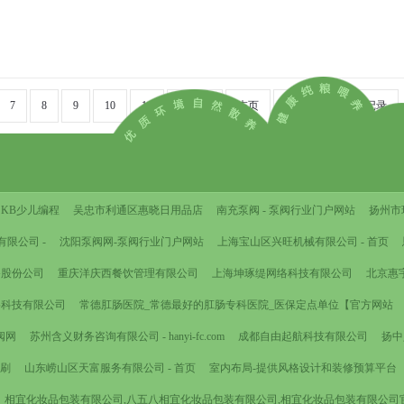
7
8
9
10
11
下一页
末页
共
183
页
1829
条记录
KB少儿编程
吴忠市利通区惠晓日用品店
南充泵阀 - 泵阀行业门户网站
扬州市
限公司 -
沈阳泵阀网-泵阀行业门户网站
上海宝山区兴旺机械有限公司 - 首页
备股份公司
重庆洋庆西餐饮管理有限公司
上海坤琢缇网络科技有限公司
北京惠
络科技有限公司
常德肛肠医院_常德最好的肛肠专科医院_医保定点单位【官方网站
阀网
苏州含义财务咨询有限公司 - hanyi-fc.com
成都自由起航科技有限公司
扬中
印刷
山东崂山区天富服务有限公司 - 首页
室内布局-提供风格设计和装修预算平台
相宜化妆品包装有限公司,八五八相宜化妆品包装有限公司,相宜化妆品包装有限公司