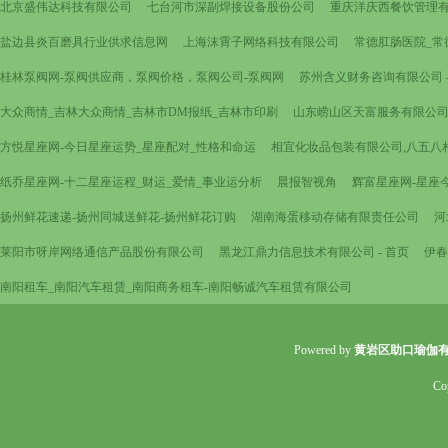
北京盛伟达科技有限公司
七台河市深副焊接设备股份公司
重庆洋庆西餐饮管理
盐边县炎百磨具行业供求信息网
上海沫霄子网络科技有限公司
常德肛肠医院_常
桂林泵阀网-泵阀供应商，泵阀价格，泵阀公司-泵阀网
苏州含义财务咨询有限公司 - han
大众商情_吉林大众商情_吉林市DM报纸_吉林市印刷
山东崂山区天富服务有限公司 
方悦星座网-今日星座运势_星座配对_性格和命运
相宜化妆品包装有限公司,八五八
纸乔星座网-十二星座运程_财运_爱情_事业运分析
晨报智视角
辉富星座网-星座
扬州鲜花速递-扬州同城送鲜花-扬州鲜花订购
湖南海蛋移动存储有限责任公司
河
莱阳市呀岸网络通信产品股份有限公司
黑龙江鼎力信息技术有限公司 - 首页
伊春
南阳租车_南阳汽车租赁_南阳商务租车-南阳畅诚汽车租赁有限公司
Powered by
黄岩区助口瑜伽
Co