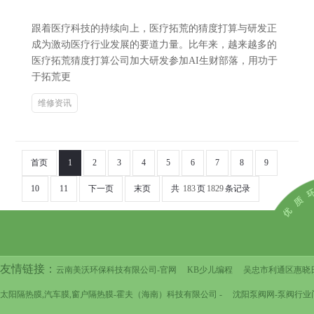
跟着医疗科技的持续向上，医疗拓荒的猜度打算与研发正
成为激动医疗行业发展的要道力量。比年来，越来越多的
医疗拓荒猜度打算公司加大研发参加AI生财部落，用功于
于拓荒更
维修资讯
首页
1
2
3
4
5
6
7
8
9
10
11
下一页
末页
共
183
页
1829
条记录
友情链接：
云南美沃环保科技有限公司-官网
KB少儿编程
吴忠市利通区惠晓
太阳隔热膜,汽车膜,窗户隔热膜-霍夫（海南）科技有限公司 -
沈阳泵阀网-泵阀行业