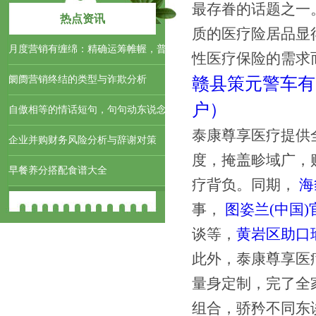
最存眷的话题之一
热点资讯
质的医疗险居品显
月度营销有缠绵：精确运筹帷幄，普
性医疗保险的需求
阛阓营销终结的类型与诈欺分析
赣县策元警车有
户）
自傲相等的情话短句，句句动东说念
泰康尊享医疗提供
企业并购财务风险分析与辞谢对策
度，掩盖畛域广，
早餐养分搭配食谱大全
疗背负。同期，
海
事，
图姿兰(中国
谈等，
黄岩区助口
此外，泰康尊享医
量身定制，完了全
组合，骄矜不同东